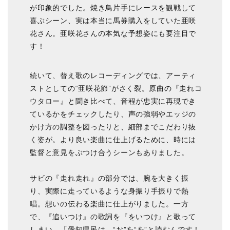
が印象的でした。焼き鳥片手にレースを観戦して
喜ぶシーン、実は本当に馬券購入をしていた亜咲
花さん。亜咲花さんの本気な予想姿にも要注目で
す！
続いて、替え歌のレコーディングでは、アーティ
ストとしての“亜咲花節”がさく裂。原曲の『走れコ
ウタロー』と聞き比べて、音程が忠実に再現でき
ているかをチェックしたり、声の強弱やエッジの
かけ方の調整を図ったりと、細部までこだわり抜
く姿が。より良い楽曲に仕上げるために、時には
監督と意見をぶつけ合うシーンもありました。
サビの『走れ走れ』の部分では、腕を大きく振
り、実際に走っているような身振り手振りで熱
唱。想いの伝わる楽曲に仕上がりました。一方
で、『追いつけ』の歌詞を『をいつけ』と歌って
しまい、「愛知県民は、“お”を“を”と読むんです！