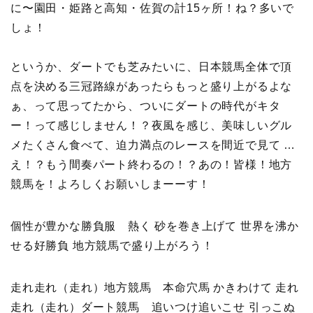
に〜園田・姫路と高知・佐賀の計15ヶ所！ね？多いで
しょ！
というか、ダートでも芝みたいに、日本競馬全体で頂
点を決める三冠路線があったらもっと盛り上がるよな
ぁ、って思ってたから、ついにダートの時代がキタ
ー！って感じしません！？夜風を感じ、美味しいグル
メたくさん食べて、迫力満点のレースを間近で見て …
え！？もう間奏パート終わるの！？あの！皆様！地方
競馬を！よろしくお願いしまーーす！
個性が豊かな勝負服 熱く 砂を巻き上げて 世界を沸か
せる好勝負 地方競馬で盛り上がろう！
走れ走れ（走れ）地方競馬 本命穴馬 かきわけて 走れ
走れ（走れ）ダート競馬 追いつけ追いこせ 引っこぬ