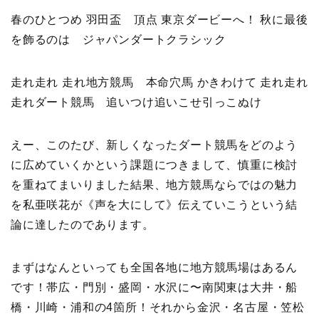
春のひとつめ 羽田盃 頂点 東京ダービーへ！ 秋に最後
を飾るのは ジャパンダートクラシック
走れ走れ 走れ地方競馬 本命穴馬 かきわけて 走れ走れ
走れダート競馬 追いつけ追いこせ引っこぬけ
えー、このたび、新しくなったダート競馬をどのよう
に広めていくかという課題につきまして、慎重に検討
を重ねてまいりました結果、地方競馬ならではの魅力
を私亜咲花が《声を大にして》伝えていこうという結
論に達したのであります。
まずはなんといっても全国各地に地方競馬場はあるん
です！帯広・門別・盛岡・水沢に〜南関東は大井・船
橋・川崎・浦和の4箇所！それから金沢・名古屋・笠松