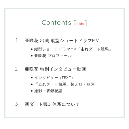
Contents
[
]
hide
亜咲花 出演 縦型ショートドラマMV
縦型ショートドラマMV「走れダート競馬」
亜咲花 プロフィール
亜咲花 特別インタビュー動画
インタビュー (TEXT）
「走れダート競馬」替え歌・歌詞
撮影・収録秘話
新ダート競走体系について