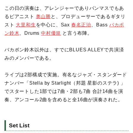
この日の演奏は、アレンジャーでありバンマスでもあ
るピアニスト
奥山勝
と、プロデューサーであるギタリ
スト
大里和生
を中心に、Sax
春名正治
、Bass
バカボ
ン鈴木
、Drums
中村優規
と言う布陣。
バカボン鈴木以外は、すでにBLUES ALLEYで共演済
みのメンバーである。
ライブは2部構成で実施。有名なジャズ・スタンダード
ナンバー「Stella by Starlight（邦題 星影のステラ) 」
でスタートした1部では7曲・2部も7曲 合計14曲を演
奏、アンコール2曲を含めると全16曲が演奏された。
Set List