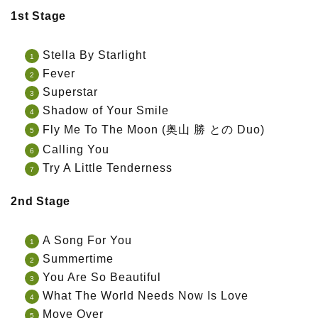
1st Stage
Stella By Starlight
Fever
Superstar
Shadow of Your Smile
Fly Me To The Moon (奥山 勝 との Duo)
Calling You
Try A Little Tenderness
2nd Stage
A Song For You
Summertime
You Are So Beautiful
What The World Needs Now Is Love
Move Over