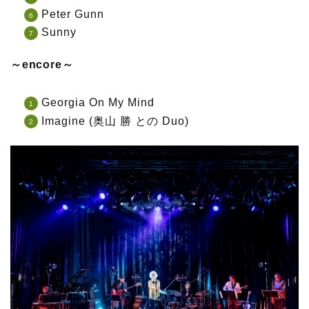
Peter Gunn
Sunny
～encore～
Georgia On My Mind
Imagine (奥山 勝 との Duo)