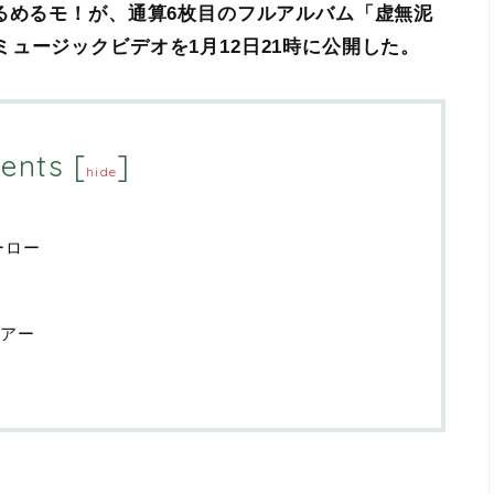
るめるモ！が、通算6枚目のフルアルバム「虚無泥
ュージックビデオを1月12日21時に公開した。
ents
[
]
hide
ーロー
アー