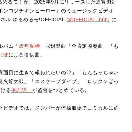
めるモ！が、2025年9月にリリースした通算6枚
ポンコツチキンヒーロー」のミュージックビデオ
ンネル ゆるめるモ!OFFICIAL
@OFFICIAL-ih6hr
に
ルバム「
虚無泥棒
」収録楽曲「全肯定協奏曲」「も
北健
による提供曲。
真面目に生きて報われたいの♡」「もんもっちゃい
鳥火焔太鼓」「エスケープダイブ」「ロックンぼっ
がける
平岩諒一
が監督をつとめている。
クビデオでは、メンバーが体操服姿でコミカルに踊
。