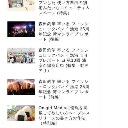
プンした 使い方自由の別
宅みたいなコミュニティ＆
スペース (特集）
森田釣竿 率いる フィッシ
ュロックバンド 漁港 25周
年記念 湾マンライブ レポ
ート (後編）
森田釣竿 率いる フィッシ
ュロックバンド 漁港 ライ
ブレポート at 第10回 浦
安百縁商店街 (特集・動画
アリ）
森田釣竿 率いる フィッシ
ュロックバンド 漁港 25周
年記念 湾マンライブ レポ
ート (前編）
Onigiri Mediaに情報を掲
載して欲しい方へ：プレス
リリースの書き方お作法
（特別編）