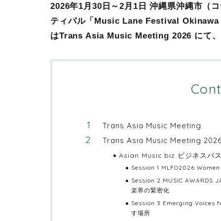
2026年1月30日～2月1日 沖縄県沖縄
ティバル「Music Lane Festival Okinawa 20
はTrans Asia Music Meeting 
Cont
Trans Asia Music Meeting
Trans Asia Music Meeting 202
Asian Music biz ビジ
Session 1 MLFO2026 Women I
Session 2 MUSIC AWARD
楽界の緊密化
Session 3 Emerging V
す場所