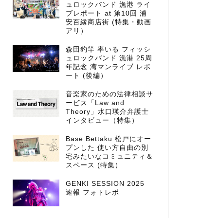
ュロックバンド 漁港 ライ
ブレポート at 第10回 浦
安百縁商店街 (特集・動画
アリ）
森田釣竿 率いる フィッシ
ュロックバンド 漁港 25周
年記念 湾マンライブ レポ
ート (後編）
音楽家のための法律相談サ
ービス「Law and
Theory」水口瑛介弁護士
インタビュー（特集）
Base Bettaku 松戸にオー
プンした 使い方自由の別
宅みたいなコミュニティ＆
スペース (特集）
GENKI SESSION 2025
速報 フォトレポ