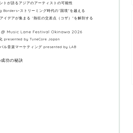
ージェントが語るアジアのアーティストの可能性
reaming Borders~ストリーミング時代の“国境”を越える
未来のアイデアが集まる “熱狂の交差点（コザ）”を解剖する
ge @ Music Lane Festival Okinawa 2026
resented by TuneCore Japan
バル⾳楽マーケティング presented by LAB
の成功の秘訣