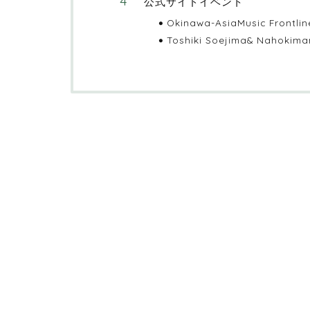
公式サイドイベント
Okinawa-AsiaMusic Frontlin
Toshiki Soejima& Nahokima