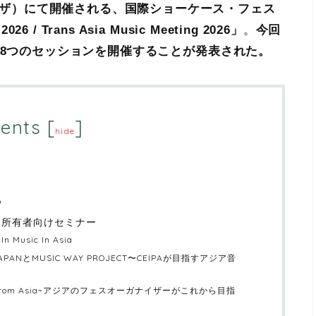
市（コザ）にて開催される、国際ショーケース・フェス
26 / Trans Asia Music Meeting 2026」
。
今回
2026 にて、8つのセッションを開催することが発表された。
ents
[
]
hide
6
ネスパス所有者向けセミナー
n Music In Asia
S JAPANとMUSIC WAY PROJECT〜CEIPAが⽬指すアジア⾳
oices from Asia~アジアのフェスオーガナイザーがこれから⽬指