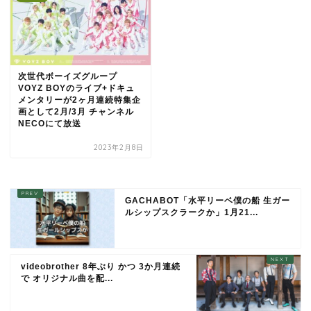
次世代ボーイズグループ
VOYZ BOYのライブ+ドキュ
メンタリーが2ヶ月連続特集企
画として2月/3月 チャンネル
NECOにて放送
2023年2月8日
GACHABOT「水平リーベ僕の船 生ガー
ルシップスクラークか」1月21...
videobrother 8年ぶり かつ 3か月連続
で オリジナル曲を配...