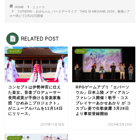
HOME
ニュース
CUTIEPAI・まゆちゃん バースデーライブ「THIS IS MEGANE 2026」板橋シア
ター咲にて2月22日開催
RELATED POST
ニュース
ゲーム
コンセプトは伊勢神宮に仕え
RPGゲームアプリ「エバーソ
た皇女。音楽プロデューサー
ウル」日本上陸 メディアカン
長岡成貢が手掛ける音楽家集
ファレンス開催！歌手・コス
団「ひめみこプロジェクト」
プレイヤーあかせあかり が コ
がニューアルバムを11月14日
スプレ姿で生歌披露 3月28日
にリリース。
より事前登録開始
2019年11月18日
2024年3月29日
ニュース