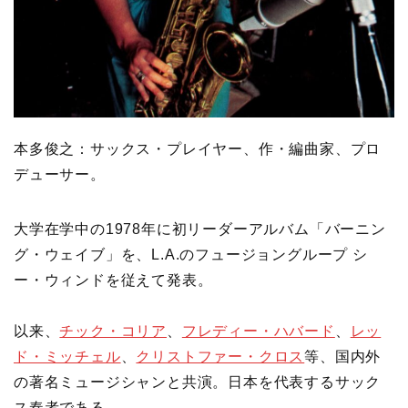
本多俊之：サックス・プレイヤー、作・編曲家、プロ
デューサー。
大学在学中の1978年に初リーダーアルバム「バーニン
グ・ウェイブ」を、L.A.のフュージョングループ シ
ー・ウィンドを従えて発表。
以来、
チック・コリア
、
フレディー・ハバード
、
レッ
ド・ミッチェル
、
クリストファー・クロス
等、国内外
の著名ミュージシャンと共演。日本を代表するサック
ス奏者である。