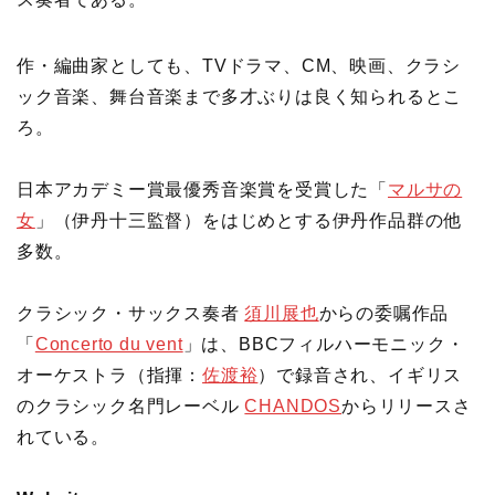
作・編曲家としても、TVドラマ、CM、映画、クラシ
ック音楽、舞台音楽まで多才ぶりは良く知られるとこ
ろ。
日本アカデミー賞最優秀音楽賞を受賞した「
マルサの
女
」（伊丹十三監督）をはじめとする伊丹作品群の他
多数。
クラシック・サックス奏者
須川展也
からの委嘱作品
「
Concerto du vent
」は、BBCフィルハーモニック・
オーケストラ（指揮：
佐渡裕
）で録音され、イギリス
のクラシック名門レーベル
CHANDOS
からリリースさ
れている。