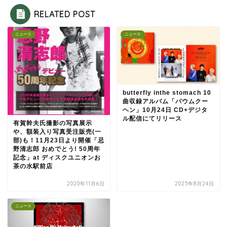
RELATED POST
ニュース
ニュース
butterfly inthe stomach 10
曲収録アルバム「バウムクー
ヘン」10月24日 CD+デジタ
ル配信にてリリース
有賀幹夫氏撮影の写真展示
や、額装入り写真受注販売(一
部)も！11月23日より開催「忌
野清志郎 おめでとう! 50周年
記念」at ディスクユニオンお
茶の水駅前店
2020年11月6日
2025年8月24日
ニュース