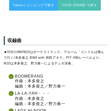
Yahooショッピングで探す
VIVID SOUND で探す
収録曲
★印付のM9/M10はボーナストラック。アルバム「コンドルは飛ん
で行く/本多俊之 BW4 with 和田アキラ」PIT INNレーベルより。
M10は本多俊之、野力奏一によるデュオ演奏。
BOOMERANG
作曲：本多俊之
編曲：本多俊之／野力奏一
LA-LA-YAH・・・
作曲：本多俊之
編曲：本多俊之／野力奏一
LADY HI-NOON