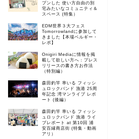
プンした 使い方自由の別
宅みたいなコミュニティ＆
スペース (特集）
EDM世界３大フェス
Tomorrowlandに参加して
きました【本場ベルギー・
レポ】
Onigiri Mediaに情報を掲
載して欲しい方へ：プレス
リリースの書き方お作法
（特別編）
森田釣竿 率いる フィッシ
ュロックバンド 漁港 25周
年記念 湾マンライブ レポ
ート (後編）
森田釣竿 率いる フィッシ
ュロックバンド 漁港 ライ
ブレポート at 第10回 浦
安百縁商店街 (特集・動画
アリ）