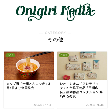
― CATEGORY ―
その他
その他
その他
カップ麺「一蘭とんこつ炎」2
レオ・レオニ「フレデリッ
月5日より全国発売
ク」× 伝統工芸品「甲州印
伝」絵本作品コレクション 第
2弾 を発表
2026年2月4日
2026年1月31日