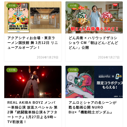
その他
その他
アクアシティお台場・東京ラ
どん兵衛 × ハリウッドザコシ
ーメン国技館 舞 3月12日 リニ
ショウ CM「朝はどん♪どんど
ューアルオープン！
どん♪」公開
2026年1月29日
2026年1月27日
その他
その他
REAL AKIBA BOYZ メンバ
アムロとシャアの名シーンが
ー単独公演 放送スペシャル 第
甦る動画公開 NURO
2弾『絶闘龍単独公演＆アフタ
Biz×『機動戦士ガンダム』
ートーク』1月27日よる9時～
TV初放送！