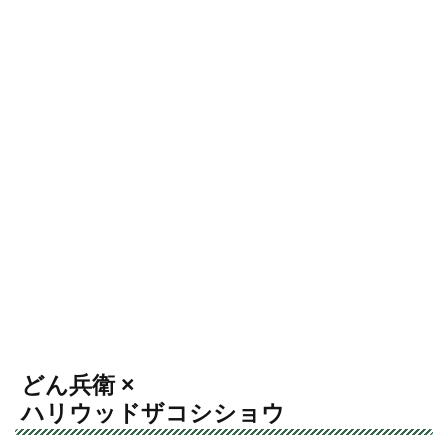
どん兵衛 ×
ハリウッドザコシショウ