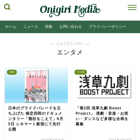
ホーム
ニュース
特集
お問い合わせ
プライバシーポリシー
― CATEGORY ―
エンタメ
映画
その他
日本のプライドパレードを立
「第2回 浅草九劇 Boost
ち上げた 南定四郎のドキュメ
Project」 演劇・音楽・お笑
ンタリー「熱狂をこえて」6月
い・ダンスなど多様な企画を
5日 シネマート新宿にて先行
募集
公開