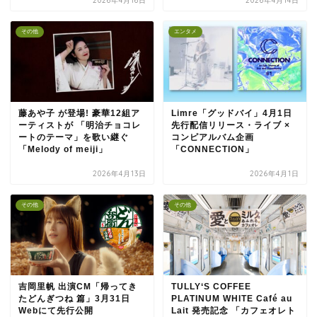
2026年4月16日
2026年4月14日
その他
エンタメ
藤あや子 が登場! 豪華12組ア
Limre「グッドバイ」4月1日
ーティストが 「明治チョコレ
先行配信リリース・ライブ ×
ートのテーマ」を歌い継ぐ
コンピアルバム企画
「Melody of meiji」
「CONNECTION」
2026年4月13日
2026年4月1日
その他
その他
吉岡里帆 出演CM「帰ってき
TULLY‘S COFFEE
たどんぎつね 篇」3月31日
PLATINUM WHITE Café au
Webにて先行公開
Lait 発売記念 「カフェオレト