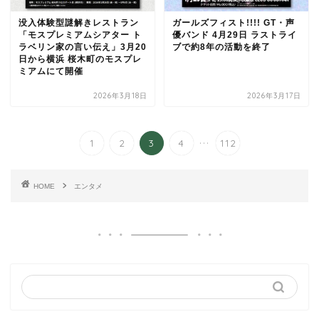
没入体験型謎解きレストラン
ガールズフィスト!!!! GT・声
「モスプレミアムシアター ト
優バンド 4月29日 ラストライ
ラベリン家の言い伝え」3月20
ブで約8年の活動を終了
日から横浜 桜木町のモスプレ
ミアムにて開催
2026年3月18日
2026年3月17日
...
1
2
3
4
112
HOME
エンタメ