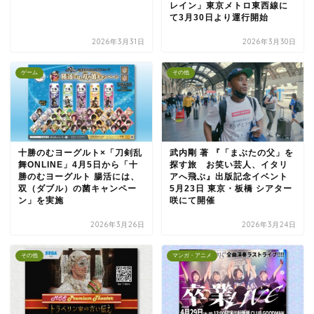
レイン」東京メトロ東西線に
て3月30日より運行開始
2026年3月31日
2026年3月30日
ゲーム
その他
十勝のむヨーグルト×「刀剣乱
武内剛 著 『「まぶたの父」を
舞ONLINE」4月5日から「十
探す旅 お笑い芸人、イタリ
勝のむヨーグルト 腸活には、
アへ飛ぶ』出版記念イベント
双（ダブル）の菌キャンペー
5月23日 東京・板橋 シアター
ン」を実施
咲にて開催
2026年3月26日
2026年3月24日
その他
マンガ・アニメ