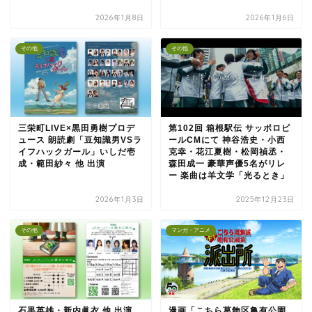
2026年1月8日
2026年1月6日
その他
その他
三栄町LIVE×黒田勇樹プロデ
第102回 箱根駅伝 サッポロビ
ュース 朗読劇「豆知識男VSラ
ールCMにて 神谷浩史・小西
イフハックガール」いしだ壱
克幸・花江夏樹・松岡禎丞・
成・範田紗々 他 出演
森田成一 豪華声優5名がリレ
ー 楽曲は羊文学「光るとき」
2026年1月3日
2025年12月23日
その他
マンガ・アニメ
石黒英雄・新内眞衣 他 出演
漫画「こちら葛飾区亀有公園