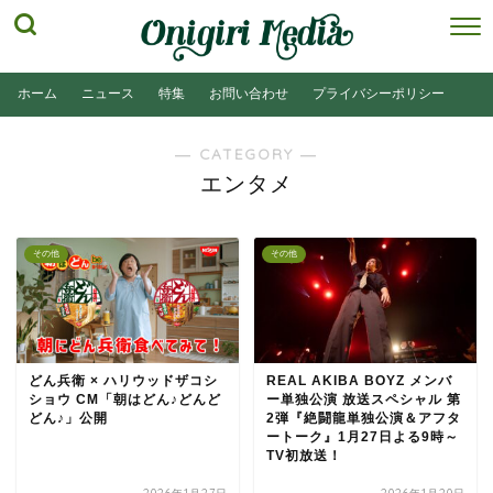
ホーム
ニュース
特集
お問い合わせ
プライバシーポリシー
― CATEGORY ―
エンタメ
その他
その他
どん兵衛 × ハリウッドザコシ
REAL AKIBA BOYZ メンバ
ショウ CM「朝はどん♪どんど
ー単独公演 放送スペシャル 第
どん♪」公開
2弾『絶闘龍単独公演＆アフタ
ートーク』1月27日よる9時～
TV初放送！