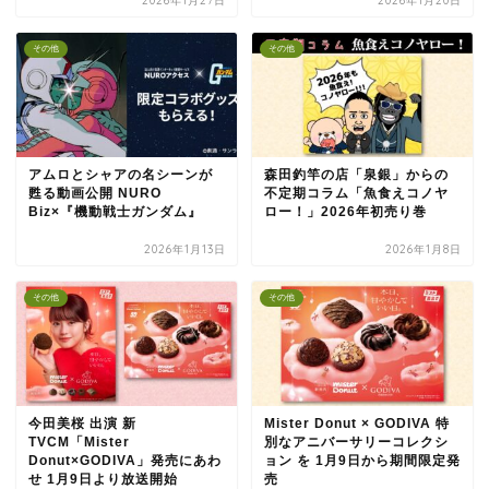
2026年1月27日
2026年1月20日
その他
その他
アムロとシャアの名シーンが
森田釣竿の店「泉銀」からの
甦る動画公開 NURO
不定期コラム「魚食えコノヤ
Biz×『機動戦士ガンダム』
ロー！」2026年初売り巻
2026年1月13日
2026年1月8日
その他
その他
今田美桜 出演 新
Mister Donut × GODIVA 特
TVCM「Mister
別なアニバーサリーコレクシ
Donut×GODIVA」発売にあわ
ョン を 1月9日から期間限定発
せ 1月9日より放送開始
売