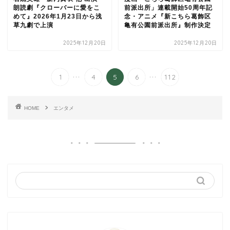
朗読劇『クローバーに愛をこ
前派出所」連載開始50周年記
めて』2026年1月23日から浅
念・アニメ『新こちら葛飾区
草九劇で上演
亀有公園前派出所』制作決定
2025年12月20日
2025年12月20日
...
...
1
4
5
6
112
HOME
エンタメ