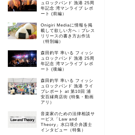
ュロックバンド 漁港 25周
年記念 湾マンライブ レポ
ート (前編）
Onigiri Mediaに情報を掲
載して欲しい方へ：プレス
リリースの書き方お作法
（特別編）
森田釣竿 率いる フィッシ
ュロックバンド 漁港 25周
年記念 湾マンライブ レポ
ート (後編）
森田釣竿 率いる フィッシ
ュロックバンド 漁港 ライ
ブレポート at 第10回 浦
安百縁商店街 (特集・動画
アリ）
音楽家のための法律相談サ
ービス「Law and
Theory」水口瑛介弁護士
インタビュー（特集）