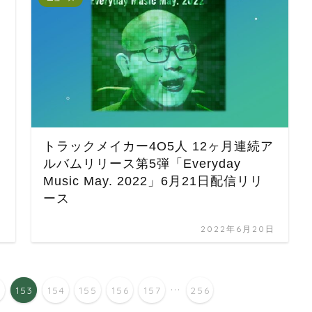
トラックメイカー4O5人 12ヶ月連続ア
ルバムリリース第5弾「Everyday
Music May. 2022」6月21日配信リリ
ース
日
2022年6月20日
...
2
153
154
155
156
157
256