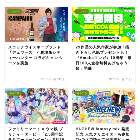
ニュース
ニュース
スコッチウイスキーブランド
29作品の人気作家が参加！描
「デュワーズ」× 劇場版シテ
き下ろし色紙プレゼントも！
ィーハンター コラボキャンペ
『Amebaマンガ』10周年「毎
ーンを実施
日100人全巻無料あげちゃう
祭」開催
2023年8月28日
2023年8月21日
ニュース
ニュース
ファミリーマート × ウマ娘 プ
HI-CHEW fantasy mix 発売
リティーダービー「2.5周年記
記念 人気クリエイターも参加
念サマーキャンペーン」8月25
TikTokで踊って日米デビュー