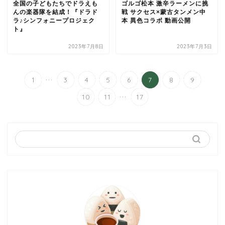
全国の子どもたちでドラえも
ゴルゴ松本 激辛ラーメンに挑
んの楽器隊を結成！『ドラド
戦 サクセス×蒙古タンメン中
ラ♪シンフォニープロジェク
本 異色コラボ 動画公開
ト』
2023年7月8日
2023年7月3日
...
1
3
4
5
6
7
8
9
...
10
11
17