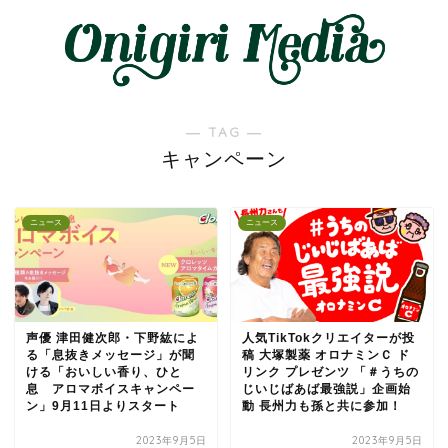
― TAG ―
キャンペーン
ニュース
ニュース
声優 津田健次郎・下野紘によ
人気TikTokクリエイターが投
る「息抜きメッセージ」が聞
稿 大塚製薬 オロナミンＣ ド
ける「おいしい香り、ひと
リンク プレゼンツ 「＃うちの
息 アロマボイスキャンペー
じいじばあば最強説」企画始
ン」9月11日よりスタート
動 長州力も孫と共に参加！
2023年9月5日
2023年9月5日