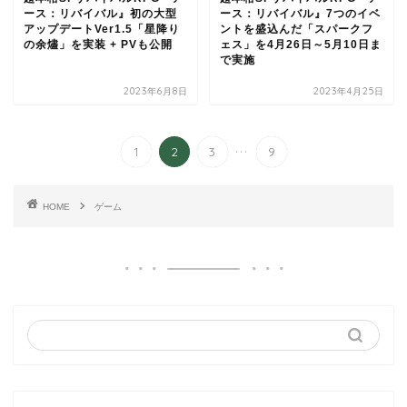
ース：リバイバル』初の大型
ース：リバイバル』7つのイベ
アップデートVer1.5「星降り
ントを盛込んだ「スパークフ
の余燼」を実装 + PVも公開
ェス」を4月26日～5月10日ま
で実施
2023年6月8日
2023年4月25日
...
1
2
3
9
HOME
ゲーム