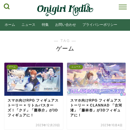
ホーム
ニュース
特集
お問い合わせ
プライバシーポリシー
― TAG ―
ゲーム
ゲーム
ニュース
スマホ向けRPG フィギュアス
スマホ向けRPG フィギュアス
トーリー × リトルバスター
トーリー × CLANNAD 「古河
ズ！「クド」「棗恭介」が3D
渚」「藤林杏」が3Dフィギュ
フィギュアに！
アに！
2023年12月20日
2023年10月4日