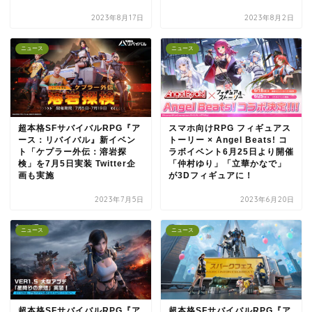
2023年8月17日
2023年8月2日
ニュース
ニュース
超本格SFサバイバルRPG『ア
スマホ向けRPG フィギュアス
ース：リバイバル』新イベン
トーリー × Angel Beats! コ
ト「ケプラー外伝：溶岩探
ラボイベント6月25日より開催
検」を7月5日実装 Twitter企
「仲村ゆり」「立華かなで」
画も実施
が3Dフィギュアに！
2023年7月5日
2023年6月20日
ニュース
ニュース
超本格SFサバイバルRPG『ア
超本格SFサバイバルRPG『ア