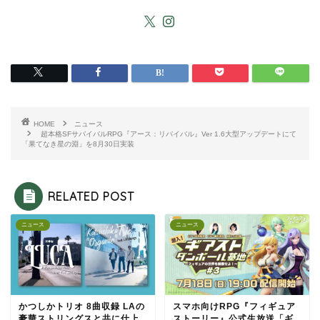
HOME
ニュース
超本格SFサバイバルRPG『アース：リバイバル』Ver 1.6大型アップデートにて
「果てなき星の淵」を8月30日実装
RELATED POST
ニュース
ニュース
かつしかトリオ 8曲収録 LAの
スマホ向けRPG『フィギュア
豪華ストリングスと共に仕上
ストーリー』公式生放送「ギ