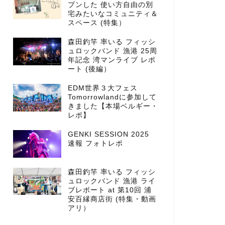
プンした 使い方自由の別
宅みたいなコミュニティ＆
スペース (特集）
森田釣竿 率いる フィッシ
ュロックバンド 漁港 25周
年記念 湾マンライブ レポ
ート (後編）
EDM世界３大フェス
Tomorrowlandに参加して
きました【本場ベルギー・
レポ】
GENKI SESSION 2025
速報 フォトレポ
森田釣竿 率いる フィッシ
ュロックバンド 漁港 ライ
ブレポート at 第10回 浦
安百縁商店街 (特集・動画
アリ）