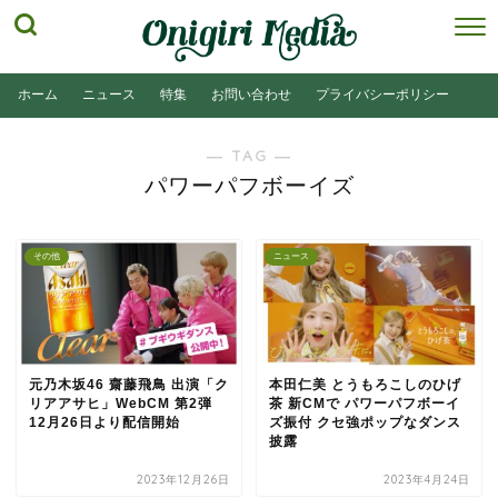
ホーム
ニュース
特集
お問い合わせ
プライバシーポリシー
― TAG ―
パワーパフボーイズ
その他
ニュース
元乃木坂46 齋藤飛鳥 出演「ク
本田仁美 とうもろこしのひげ
リアアサヒ」WebCM 第2弾
茶 新CMで パワーパフボーイ
12月26日より配信開始
ズ振付 クセ強ポップなダンス
披露
2023年12月26日
2023年4月24日