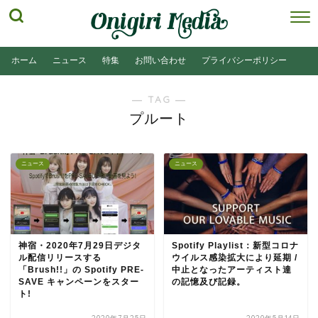
ホーム
ニュース
特集
お問い合わせ
プライバシーポリシー
― TAG ―
プルート
ニュース
ニュース
神宿・2020年7月29日デジタ
Spotify Playlist：新型コロナ
ル配信リリースする
ウイルス感染拡大により延期 /
「Brush!!」の Spotify PRE-
中止となったアーティスト達
SAVE キャンペーンをスター
の記憶及び記録。
ト!