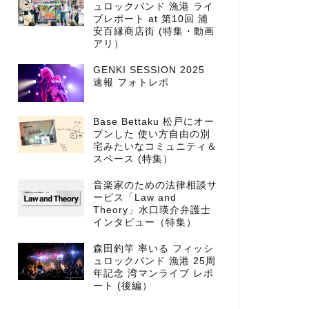
ュロックバンド 漁港 ライ
ブレポート at 第10回 浦
安百縁商店街 (特集・動画
アリ）
GENKI SESSION 2025
速報 フォトレポ
Base Bettaku 松戸にオー
プンした 使い方自由の別
宅みたいなコミュニティ＆
スペース (特集）
音楽家のための法律相談サ
ービス「Law and
Theory」水口瑛介弁護士
インタビュー（特集）
森田釣竿 率いる フィッシ
ュロックバンド 漁港 25周
年記念 湾マンライブ レポ
ート (後編）