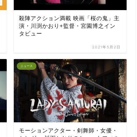
殺陣アクション満載 映画「桜の鬼」主
演・川渕かおり+監督・宮園博之イン
タビュー
日
2021年3月2日
ニュース
モーションアクター・剣舞師・女優・