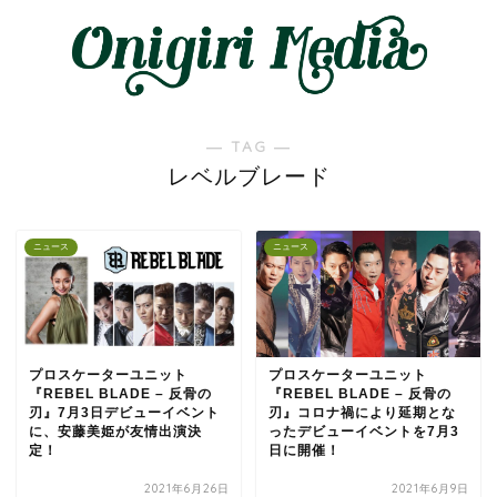
― TAG ―
レベルブレード
ニュース
ニュース
プロスケーターユニット
プロスケーターユニット
『REBEL BLADE – 反骨の
『REBEL BLADE – 反骨の
刃』7月3日デビューイベント
刃』コロナ禍により延期とな
に、安藤美姫が友情出演決
ったデビューイベントを7月3
定！
日に開催！
2021年6月26日
2021年6月9日