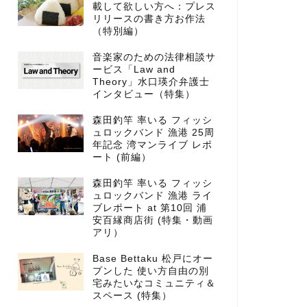
載して欲しい方へ：プレス
リリースの書き方お作法
（特別編）
音楽家のための法律相談サ
ービス「Law and
Theory」水口瑛介弁護士
インタビュー（特集）
森田釣竿 率いる フィッシ
ュロックバンド 漁港 25周
年記念 湾マンライブ レポ
ート (前編）
森田釣竿 率いる フィッシ
ュロックバンド 漁港 ライ
ブレポート at 第10回 浦
安百縁商店街 (特集・動画
アリ）
Base Bettaku 松戸にオー
プンした 使い方自由の別
宅みたいなコミュニティ＆
スペース (特集）