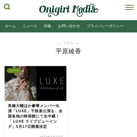
ホーム
ニュース
特集
お問い合わせ
プライバシーポリシー
― TAG ―
平原綾香
ニュース
髙橋大輔ほか豪華メンバー出
演「LUXE」千秋楽公演を、全
国各地の映画館にて生中継！
「 LUXE ライブビューイン
グ」5月17日開催決定