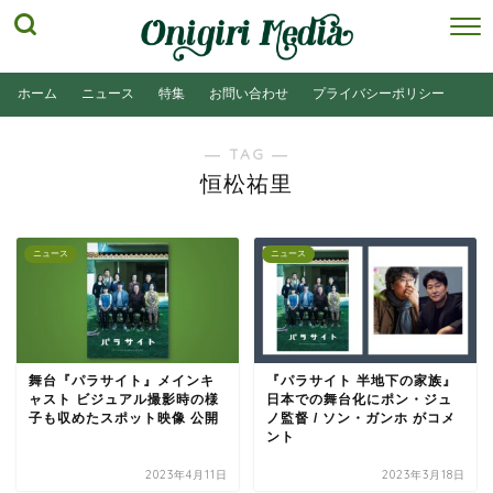
ホーム
ニュース
特集
お問い合わせ
プライバシーポリシー
― TAG ―
恒松祐里
ニュース
ニュース
舞台『パラサイト』メインキ
『パラサイト 半地下の家族』
ャスト ビジュアル撮影時の様
日本での舞台化にポン・ジュ
子も収めたスポット映像 公開
ノ監督 / ソン・ガンホ がコメ
ント
2023年4月11日
2023年3月18日