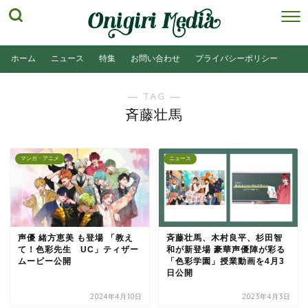
ホーム
ニュース
特集
お問い合わせ
プライバシーポリシー
― TAG ―
斉藤壮馬
マンガ・アニメ
ニュース
声優 緒方恵美 も登場 「教え
斉藤壮馬、木村良平、杉田智
て！色彩先生 UC」ティザー
和が新登場 豪華声優陣が彩る
ムービー公開
「色彩学園」授業動画を4月3
日公開
2024年4月10日
2023年4月3日