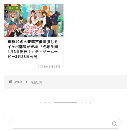
ニュース
総勢10名の豪華声優陣演じる
イケボ講師が登場 「色彩学園
4月3日開校！」ティザームー
ビー3月28日公開
2023年3月28日
HOME
斉藤壮馬