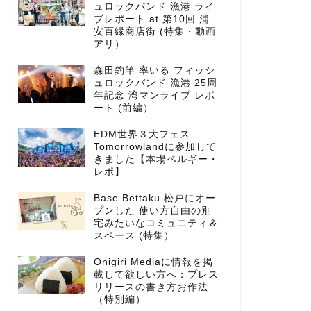
ュロックバンド 漁港 ライ
ブレポート at 第10回 浦
安百縁商店街 (特集・動画
アリ）
森田釣竿 率いる フィッシ
ュロックバンド 漁港 25周
年記念 湾マンライブ レポ
ート (前編）
EDM世界３大フェス
Tomorrowlandに参加して
きました【本場ベルギー・
レポ】
Base Bettaku 松戸にオー
プンした 使い方自由の別
宅みたいなコミュニティ＆
スペース (特集）
Onigiri Mediaに情報を掲
載して欲しい方へ：プレス
リリースの書き方お作法
（特別編）