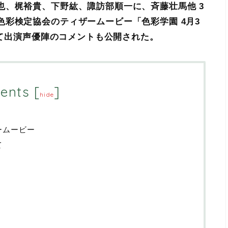
也、梶裕貴、下野紘、諏訪部順一に、斉藤壮馬他 3
彩検定協会のティザームービー「色彩学園 4月3
せて出演声優陣のコメントも公開された。
ents
[
]
hide
ームービー
て