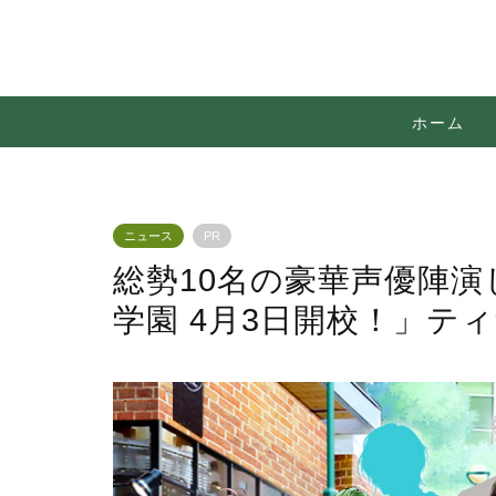
ホーム
ニュース
PR
総勢10名の豪華声優陣演
学園 4月3日開校！」テ