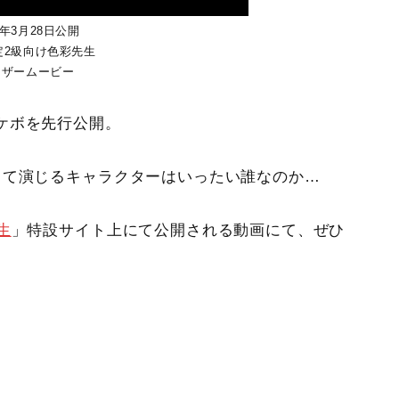
3年3月28日公開
定2級向け色彩先生
ィザームービー
ケボを先行公開。
して演じるキャラクターはいったい誰なのか…
生
」特設サイト上にて公開される動画にて、ぜひ