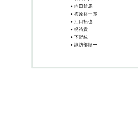
内田雄馬
梅原裕一郎
江口拓也
梶裕貴
下野紘
諏訪部順一