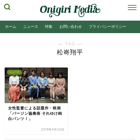
ホーム
ニュース
特集
お問い合わせ
プライバシーポリシー
― TAG ―
松㟢翔平
ニュース
女性監督による話題作・映画
「バージン協奏曲 それゆけ純
白パンツ！」
2019年9月26日