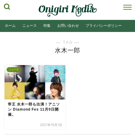
ホーム
ニュース
特集
お問い合わせ
プライバシーポリシー
― TAG ―
水木一郎
ニュース
帝王 水木一郎も出演！アニソ
ン Diamond Fes 11月9日開
催。
2021年10月1日