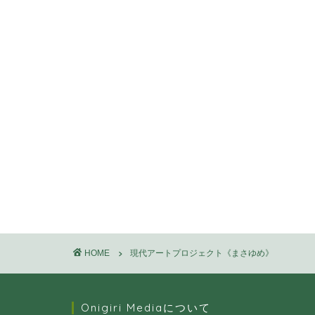
HOME
現代アートプロジェクト《まさゆめ》
Onigiri Mediaについて