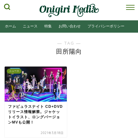
ホーム
ニュース
特集
お問い合わせ
プライバシーポリシー
― TAG ―
田所陽向
ニュース
ファビュラスナイト CD+DVD
リリース情報解禁。ジャケッ
トイラスト、ロングバージョ
ンMVも公開！
2021年3月18日