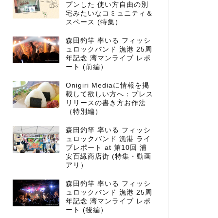
プンした 使い方自由の別
宅みたいなコミュニティ＆
スペース (特集）
森田釣竿 率いる フィッシ
ュロックバンド 漁港 25周
年記念 湾マンライブ レポ
ート (前編）
Onigiri Mediaに情報を掲
載して欲しい方へ：プレス
リリースの書き方お作法
（特別編）
森田釣竿 率いる フィッシ
ュロックバンド 漁港 ライ
ブレポート at 第10回 浦
安百縁商店街 (特集・動画
アリ）
森田釣竿 率いる フィッシ
ュロックバンド 漁港 25周
年記念 湾マンライブ レポ
ート (後編）