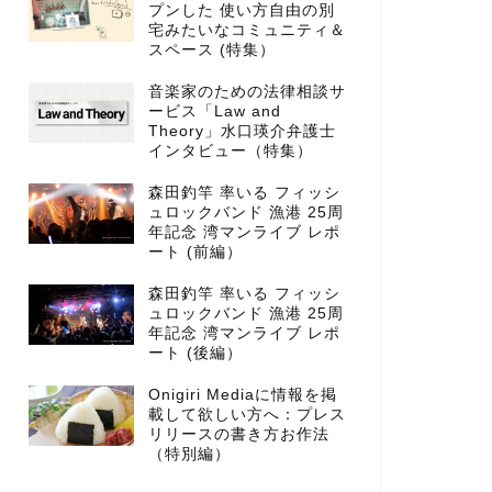
プンした 使い方自由の別
宅みたいなコミュニティ＆
スペース (特集）
音楽家のための法律相談サ
ービス「Law and
Theory」水口瑛介弁護士
インタビュー（特集）
森田釣竿 率いる フィッシ
ュロックバンド 漁港 25周
年記念 湾マンライブ レポ
ート (前編）
森田釣竿 率いる フィッシ
ュロックバンド 漁港 25周
年記念 湾マンライブ レポ
ート (後編）
Onigiri Mediaに情報を掲
載して欲しい方へ：プレス
リリースの書き方お作法
（特別編）