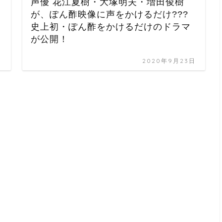
声優 花江夏樹・大塚明夫・増田俊樹
が、ぽん酢映像に声をかけるだけ???
史上初・ぽん酢をかけるだけのドラマ
が公開！
日
2020年9月23日