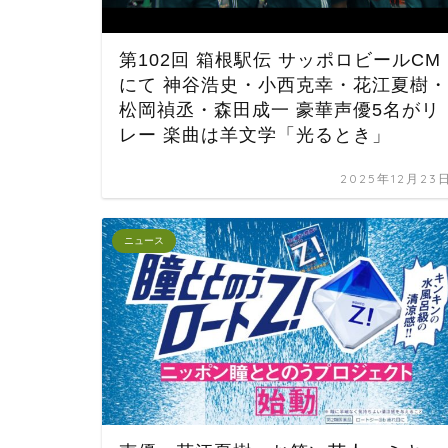
第102回 箱根駅伝 サッポロビールCM
にて 神谷浩史・小西克幸・花江夏樹・
松岡禎丞・森田成一 豪華声優5名がリ
レー 楽曲は羊文学「光るとき」
2025年12月23
ニュース