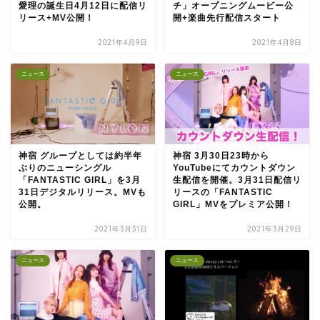
愛理の誕生日4月12日に配信リ
チ」オープニングムービー公
リース+MV公開！
開+楽曲先行配信スタート
2021年4月9日
2021年4月8日
ニュース
ニュース
神宿 グループとしては約半年
神宿 3月30日23時から
ぶりのニューシングル
YouTubeにてカウントダウン
「FANTASTIC GIRL」を3月
生配信を開催。3月31日配信リ
31日デジタルリリース。MVも
リースの「FANTASTIC
公開。
GIRL」MVをプレミア公開！
2021年3月31日
2021年3月29日
ニュース
ニュース