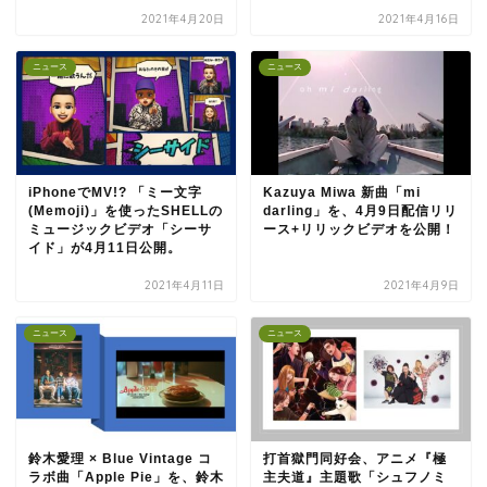
2021年4月20日
2021年4月16日
ニュース
ニュース
iPhoneでMV!? 「ミー文字
Kazuya Miwa 新曲「mi
(Memoji)」を使ったSHELLの
darling」を、4月9日配信リリ
ミュージックビデオ「シーサ
ース+リリックビデオを公開！
イド」が4月11日公開。
2021年4月11日
2021年4月9日
ニュース
ニュース
鈴木愛理 × Blue Vintage コ
打首獄門同好会、アニメ『極
ラボ曲「Apple Pie」を、鈴木
主夫道』主題歌「シュフノミ