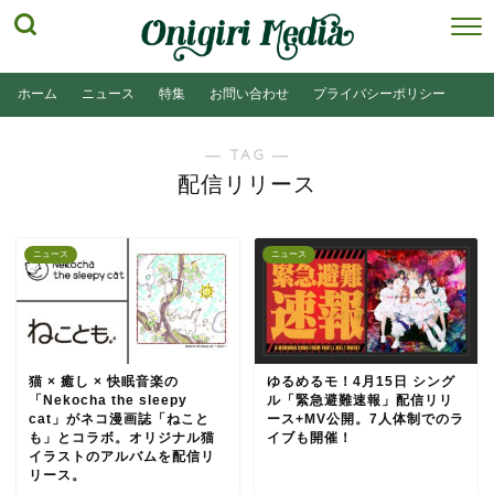
ホーム
ニュース
特集
お問い合わせ
プライバシーポリシー
― TAG ―
配信リリース
ニュース
ニュース
猫 × 癒し × 快眠音楽の
ゆるめるモ！4月15日 シング
「Nekocha the sleepy
ル「緊急避難速報」配信リリ
cat」がネコ漫画誌「ねこと
ース+MV公開。7人体制でのラ
も」とコラボ。オリジナル猫
イブも開催！
イラストのアルバムを配信リ
リース。