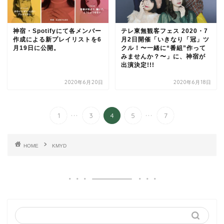
神宿・Spotifyにて各メンバー
テレ東無観客フェス 2020・7
作成による新プレイリストを6
月2日開催「いきなり「冠」ツ
月19日に公開。
クル！〜一緒に“番組”作って
みませんか？〜」に、神宿が
出演決定!!!
2020年6月20日
2020年6月18日
...
...
1
3
4
5
7
HOME
KMYD