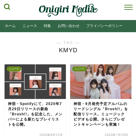
ホーム
ニュース
特集
お問い合わせ
プライバシーポリシー
― TAG ―
KMYD
ニュース
ニュース
神宿・Spotifyにて、2020年7
神宿・9月発売予定アルバムの
月29日リリースの新曲
リードシングル「Brush!!」を
「Brush!!」を記念した、メン
配信リリース。ミュージック
バーによる新たなプレイリス
ビデオも公開。さらにプレゼ
トを公開。
ントキャンペーンも実施！
2020年8月12日
2020年7月29日