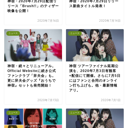
神宿・2020年7月29日配信リ
神宿・2020年7月29日リリー
リース「Brush!!」のティザー
ス新曲タイトル発表！
映像を公開！
2020年7月16日
2020年7月14日
ニュース
ニュース
神宿・続々とリニューアル。
神宿 ツアーファイナル延期公
Official Websiteに続き公式
演を、2020年7月3日有観客
ファンクラブ「舁夫会」も。
+配信にて開催。さらに7月5日
更に舁夫会グッズ『おうちで
にはファンと合同のオンライ
神宿』セットも発売開始！
ン打ち上げも。他・最新情報
アリ。
2020年7月13日
2020年7月1日
ニュース
ニュース