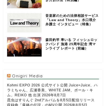
き方お作法（特別編）
音楽家のための法律相談サービス
「Law and Theory」水口瑛介
弁護士 インタビュー（特集）
森田釣竿 率いる フィッシュロッ
クバンド 漁港 25周年記念 湾マ
ンライブ レポート (前編）
Onigiri Media
Kohmi EXPO 2026 公式サイト公開 Juice=Juice、ハ
ラミちゃん、広瀬香美、WHITE JAM、ポール・キ
ム、REIKO 他 出演
2026年8月7日
昆虫はすりんぐ 2ndアルバムを8月5日配信リリース
収録曲「森林の伝説」のMV公開
2026年8月5日