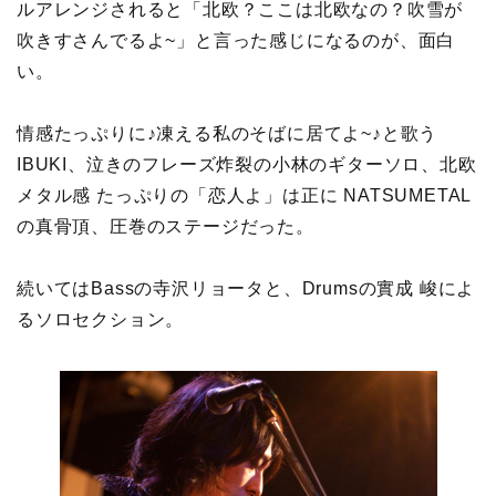
ルアレンジされると「北欧？ここは北欧なの？吹雪が
吹きすさんでるよ~」と言った感じになるのが、面白
い。
情感たっぷりに♪凍える私のそばに居てよ~♪と歌う
IBUKI、泣きのフレーズ炸裂の小林のギターソロ、北欧
メタル感 たっぷりの「恋人よ」は正に NATSUMETAL
の真骨頂、圧巻のステージだった。
続いてはBassの寺沢リョータと、Drumsの實成 峻によ
るソロセクション。