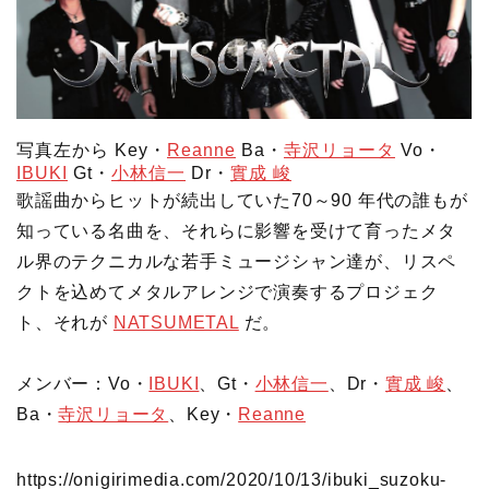
写真左から Key・
Reanne
Ba・
寺沢リョータ
Vo・
IBUKI
Gt・
小林信一
Dr・
實成 峻
歌謡曲からヒットが続出していた70～90 年代の誰もが
知っている名曲を、それらに影響を受けて育ったメタ
ル界のテクニカルな若手ミュージシャン達が、リスペ
クトを込めてメタルアレンジで演奏するプロジェク
ト、それが
NATSUMETAL
だ。
メンバー：Vo・
IBUKI
、Gt・
小林信一
、Dr・
實成 峻
、
Ba・
寺沢リョータ
、Key・
Reanne
https://onigirimedia.com/2020/10/13/ibuki_suzoku-