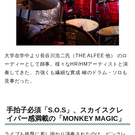
大学在学中より長谷川浩二氏（THE ALFEE 他） のロ
ーディーとして師事。様々なHR/HMアーティストと演
奏してきた、力強くも繊細な實成 峻のドラム・ソロも
見事だった。
手拍子必須「S.O.S」、スカイスクレ
イパー感満載の「MONKEY MAGIC」
ライブも終盤に差し掛かり演奏されたのは、ピンクレ