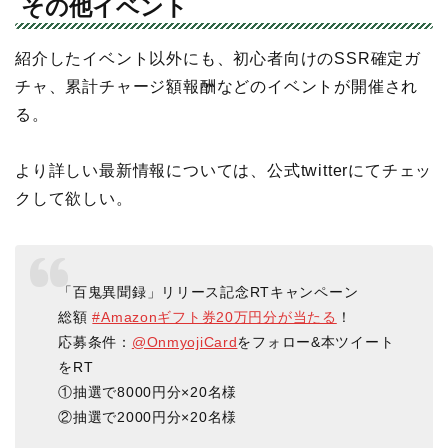
その他イベント
紹介したイベント以外にも、初心者向けのSSR確定ガ
チャ、累計チャージ額報酬などのイベントが開催され
る。
より詳しい最新情報については、公式twitterにてチェッ
クして欲しい。
「百鬼異聞録」リリース記念RTキャンペーン
総額
#Amazonギフト券20万円分が当たる
！
応募条件：
@OnmyojiCard
をフォロー&本ツイート
をRT
①抽選で8000円分×20名様
②抽選で2000円分×20名様