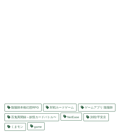
陰陽師本格幻想RPG
対戦カードゲーム
ゲームアプリ 陰陽師
百鬼異聞録～妖怪カードバトル〜
NetEase
決戦!平安京
くまモン
game