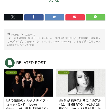
HOME
ニュース
百鬼異聞録 ~妖怪カードバトル~ が、2020年11月12日より配信開始。陰陽師シ
リーズコラボ、くまモンコラボイベント、LINE POINTSイベントなど様々なリリース
記念キャンペーンを実施
RELATED POST
ニュース
ニュース
LAで注目のオルタナティブ・
dieS が 約9年ぶりに 4thアル
ロックバンド 「Love
バム「EMBRYO」を10月28
Ghost」が、新曲「FREAK」
日CDリリース 12月30日には