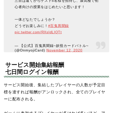
三目は遠くからゲスト5名様を招待し、蜃気楼で初
心者向けの授業をはじめたいと思います！
一体どなたでしょうか？
どうぞお楽しみに！
#百鬼異聞録
pic.twitter.com/RXsIdLIQTt
— 【公式】百鬼異聞録~妖怪カードバトル~
(@OnmyojiCard)
November 12, 2020
サービス開始集結報酬
七日間ログイン報酬
サービス開始後、集結したプレイヤーの人数が予定目
標を達すれば報酬がアンロックされ、全てのプレイヤ
ーに配布される。