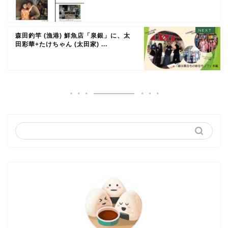
森田釣竿 (漁港) 鮮魚店「泉銀」に、太
田彩華+たけちゃん (太田家) ...