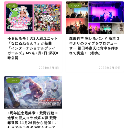
その他
エンタメ
ゆるめるモ！の2人組ユニット
森田釣竿 率いるバンド 漁港 3
「なにぬねるん？」が新曲
年ぶりのライブをプロデュー
「インターナショナルプレイ
サー 福田裕彦氏に背中を押さ
ガールズ」MVを2月2日 深夜0
れて実施！（特集）
時公開
2024年2月1日
2022年7月19日
ニュース
3周年記念最終章・荒野行動 ×
進撃の巨人コラボ第４弾 荒野
奪還戦 11月26日から開催！こ
れまでのコラボ内容もすべて