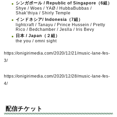
シンガポール / Republic of Singapore（6組）
Shye / Woes / YAØ / HubbaBubbas /
Shak’thiya / Shirly Temple
インドネシア/ Indonesia（7組）
lightcraft / Tanayu / Prince Hussein / Pretty
Rico / Bedchamber / Jeslla / Iris Bevy
日本 / Japan（２組）
the you / omni sight
https://onigirimedia.com/2020/12/21/music-lane-fes-
3/
https://onigirimedia.com/2020/12/28/music-lane-fes-
4/
配信チケット