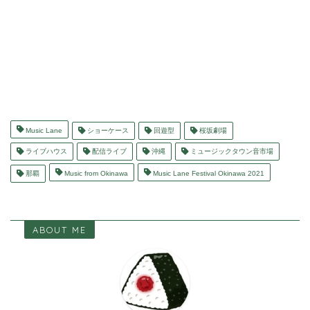
Music Lane
ショーケース
回遊型
桜坂劇場
ライブハウス
配信ライブ
沖縄
ミュージックタウン音市場
那覇
Music from Okinawa
Music Lane Festival Okinawa 2021
ABOUT ME