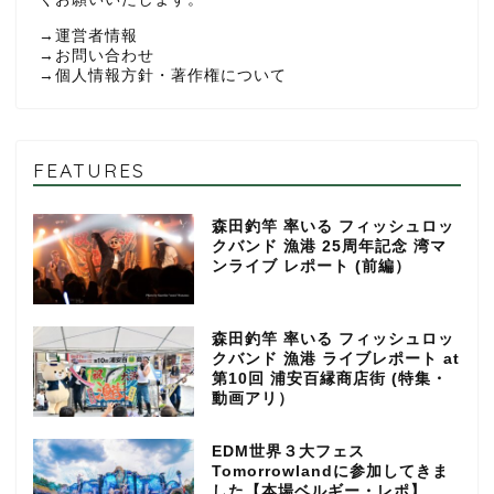
→
運営者情報
→
お問い合わせ
→
個人情報方針・著作権について
FEATURES
森田釣竿 率いる フィッシュロッ
クバンド 漁港 25周年記念 湾マ
ンライブ レポート (前編）
森田釣竿 率いる フィッシュロッ
クバンド 漁港 ライブレポート at
第10回 浦安百縁商店街 (特集・
動画アリ）
EDM世界３大フェス
Tomorrowlandに参加してきま
した【本場ベルギー・レポ】