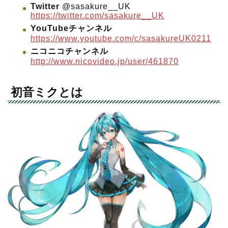
Twitter
@sasakure__UK
https://twitter.com/sasakure__UK
YouTubeチャンネル
https://www.youtube.com/c/sasakureUK0211
ニコニコチャンネル
http://www.nicovideo.jp/user/461870
初音ミクとは