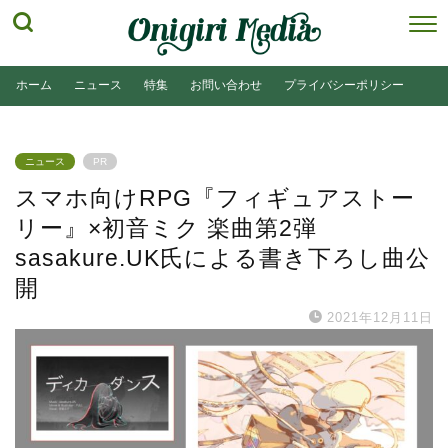
ホーム
ニュース
特集
お問い合わせ
プライバシーポリシー
ニュース
PR
スマホ向けRPG『フィギュアストー
リー』×初音ミク 楽曲第2弾
sasakure.UK氏による書き下ろし曲公
開
2021年12月11日