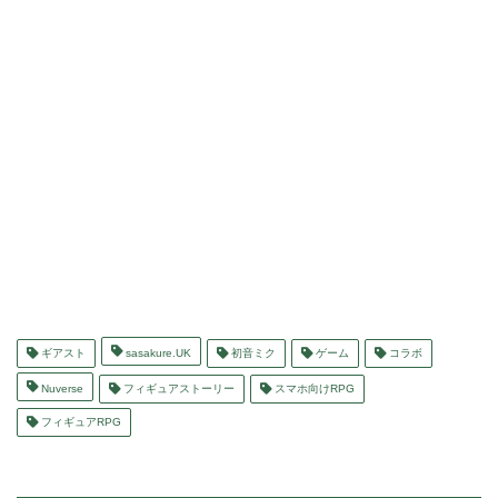
ギアスト
sasakure.UK
初音ミク
ゲーム
コラボ
Nuverse
フィギュアストーリー
スマホ向けRPG
フィギュアRPG