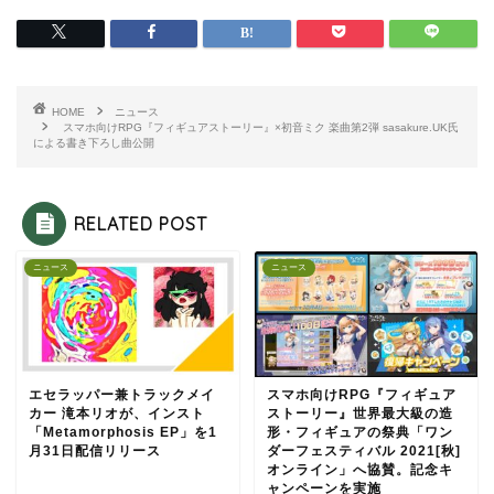
HOME
ニュース
スマホ向けRPG『フィギュアストーリー』×初音ミク 楽曲第2弾 sasakure.UK氏
による書き下ろし曲公開
RELATED POST
ニュース
ニュース
エセラッパー兼トラックメイ
スマホ向けRPG『フィギュア
カー 滝本リオが、インスト
ストーリー』世界最大級の造
「Metamorphosis EP」を1
形・フィギュアの祭典「ワン
月31日配信リリース
ダーフェスティバル 2021[秋]
オンライン」へ協賛。記念キ
ャンペーンを実施