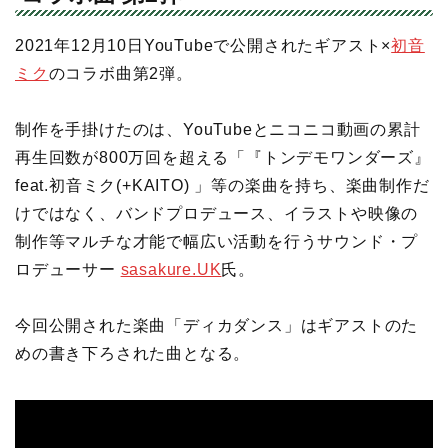
2021年12月10日YouTubeで公開されたギアスト×
初
音
ミク
のコラボ曲第2弾。
制作を手掛けたのは、YouTubeとニコニコ動画の累計
再生回数が800万回を超える「『トンデモワンダーズ』
feat.初音ミク(+KAITO) 」等の楽曲を持ち、楽曲制作だ
けではなく、バンドプロデュース、イラストや映像の
制作等マルチな才能で幅広い活動を行うサウンド・プ
ロデューサー
sasakure.UK
氏。
今回公開された楽曲「ディカダンス」はギアストのた
めの書き下ろされた曲となる。