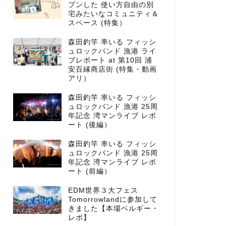
プンした 使い方自由の別
宅みたいなコミュニティ＆
スペース (特集）
森田釣竿 率いる フィッシ
ュロックバンド 漁港 ライ
ブレポート at 第10回 浦
安百縁商店街 (特集・動画
アリ）
森田釣竿 率いる フィッシ
ュロックバンド 漁港 25周
年記念 湾マンライブ レポ
ート (後編）
森田釣竿 率いる フィッシ
ュロックバンド 漁港 25周
年記念 湾マンライブ レポ
ート (前編）
EDM世界３大フェス
Tomorrowlandに参加して
きました【本場ベルギー・
レポ】