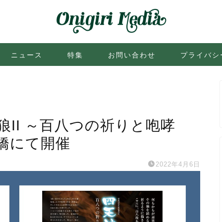
ニュース
特集
お問い合わせ
プライバシ
狼II ～百八つの祈りと咆哮
橋にて開催
2022年4月6日