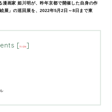
る漫画家 姫川明が、昨年京都で開催した自身の作
展」の巡回展を、2022年5月2日～8日まで東
ents
[
]
hide
ル