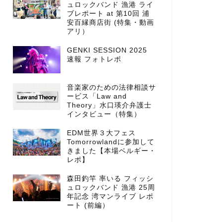
ュロックバンド 漁港 ライ
ブレポート at 第10回 浦
安百縁商店街 (特集・動画
アリ）
GENKI SESSION 2025
速報 フォトレポ
音楽家のための法律相談サ
ービス「Law and
Theory」水口瑛介弁護士
インタビュー（特集）
EDM世界３大フェス
Tomorrowlandに参加して
きました【本場ベルギー・
レポ】
森田釣竿 率いる フィッシ
ュロックバンド 漁港 25周
年記念 湾マンライブ レポ
ート (前編）