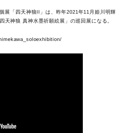
個展「四天神狼II」は、昨年2021年11月姫川明輝
四天神狼 真神水墨祈願絵展」の巡回展になる。
ahimekawa_soloexhibition/