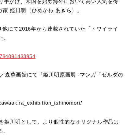
渡り手がけ、米国を始め海外において高い人気を得
ガ家 姫川明（ひめかわ あきら）。
プリ他にて2016年から連載されていた「トワイライ
た。
9784091433954
石ノ森萬画館にて『姫川明原画展 ‐マンガ「ゼルダの
kawaakira_exhibition_ishinomori/
事を姫川明として、より個性的なオリジナル作品は
る。