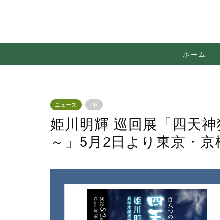
ホーム
ニュース
PR
姫川明輝 巡回展「四天神
～」5月2日より東京・京