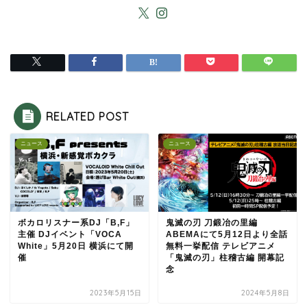
RELATED POST
ニュース
ニュース
ボカロリスナー系DJ「B,F」
鬼滅の刃 刀鍛冶の里編
主催 DJイベント「VOCA
ABEMAにて5月12日より全話
White」5月20日 横浜にて開
無料一挙配信 テレビアニメ
催
「鬼滅の刃」柱稽古編 開幕記
念
2023年5月15日
2024年5月8日