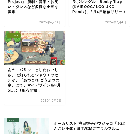
Project」 演劇・音楽・お笑
ラボシングル「Booby Trap
い・ダンスなど多様な企画を
(KAIBOOGALOO UKG
募集
Remix)」3月4日配信リリース
2026年4月14日
2026年3月4日
ニュース
あの「パリッ！としたおいし
さ」で知られるシャウエッセ
ンが、「あつまれ どうぶつの
森」にて、マイデザインを8月
5日より配布開始！
2020年8月5日
ボーカリスト 池田智子がフジッコ『おば
んざい小鉢』新TVCMにてウルフル...