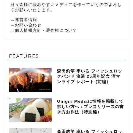
日々皆様に読みやすいメディアを作っていくのでよろし
くお願いいたします。
→
運営者情報
→
お問い合わせ
→
個人情報方針・著作権について
FEATURES
森田釣竿 率いる フィッシュロッ
クバンド 漁港 25周年記念 湾マ
ンライブ レポート (前編）
Onigiri Mediaに情報を掲載して
欲しい方へ：プレスリリースの書
き方お作法（特別編）
森田釣竿 率いる フィッシュロッ