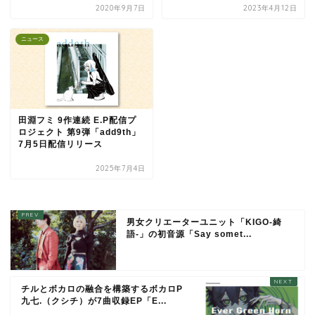
2020年9月7日
2023年4月12日
ニュース
田淵フミ 9作連続 E.P配信プ
ロジェクト 第9弾「add9th」
7月5日配信リリース
2025年7月4日
男女クリエーターユニット「KIGO-綺
語-」の初音源「Say somet...
チルとボカロの融合を構築するボカロP
九七.（クシチ）が7曲収録EP「E...