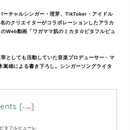
チャルシンガー・理芽、TikToker・アイドル
3名のクリエイターがコラボレーションしたアラカ
O）」のWeb動画「ワガママ肌のミカタ☆ビタフルピュ
lub」主宰としても活動していた音楽プロデューサー・マ
木嵩雄による書き下ろし。シンガーソングライタ
ents
[
]
hide
 ビタフルピューレ