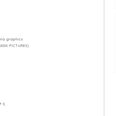
 graphics
K PICTURES)
クミ