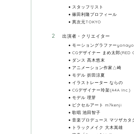
スタッフリスト
篠田利隆プロフィール
異次元TOKYO
出演者・クリエイター
モーショングラファーyonayona
CGデザイナー まめ太郎(RED GEE
ダンス 髙木悠末
アニメーション作家△崎
モデル 折田涼夏
イラストレーター ならの
CGデザイナー玲架(A4A Inc.)
モデル 理芽
ピクセルアート m7kenji
歌唱 池田智子
音楽プロデュース マツザカタ
トラックメイク 大木嵩雄