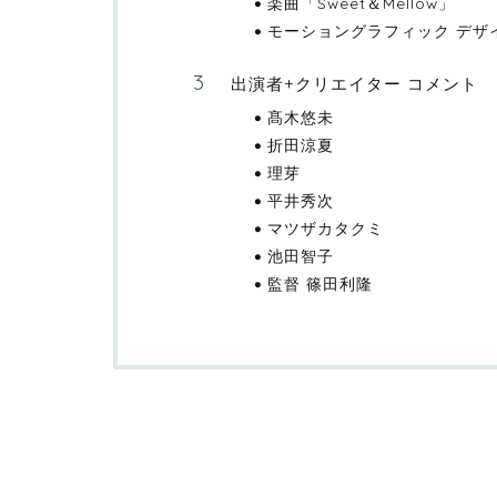
楽曲「Sweet＆Mellow」
モーショングラフィック デザ
出演者+クリエイター コメント
髙木悠未
折田涼夏
理芽
平井秀次
マツザカタクミ
池田智子
監督 篠田利隆