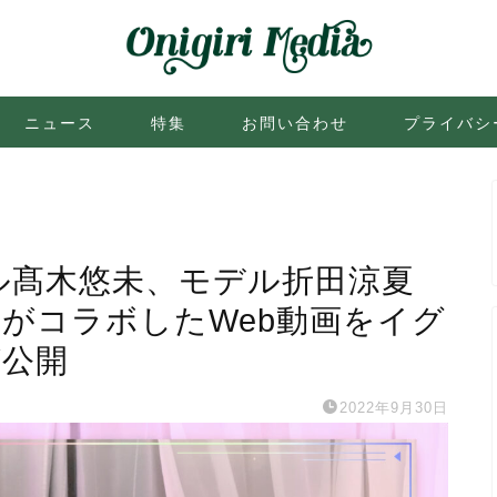
ニュース
特集
お問い合わせ
プライバシ
ル髙木悠未、モデル折田涼夏
名がコラボしたWeb動画をイグ
が公開
2022年9月30日