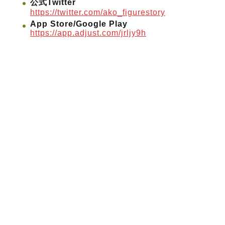
公式Twitter
https://twitter.com/ako_figurestory
App Store/Google Play
https://app.adjust.com/jrljy9h