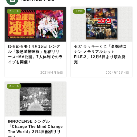
ニュース
その他
ゆるめるモ！4月15日 シング
セガ ラッキーくじ「名探偵コ
ル「緊急避難速報」配信リリ
ナン メモリアルカッㇳ
ース+MV公開。7人体制でのラ
FILE.2」12月6日より順次発
イブも開催！
売
2021年4月16日
2024年12月4日
ニュース
INNOCENSE シングル
「Change The Mind Change
The World」2月4日配信リリ
ース