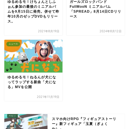
ゆるめるモ！けちょんとしふ
ガールズロックバンド
ぉん参加の最後のミニアルバ
FullMooN ミニアルバム
ムを9月15日に発売。併せて昨
「SPREAD」8月14日CDリリ
年10月のゼップDVDもリリー
ース
ス。
2021年8月19日
2024年8月12日
ニュース
ゆるめるモ！ねるんが犬にな
ってラップする新曲「犬にな
る」MVを公開
2021年11月19日
スマホ向けRPG『フィギュアストーリ
ー』新フィギュア「玉夏（ぎょく
か）」...