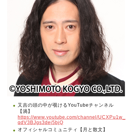
又吉の頭の中が覗けるYouTubeチャンネル
【渦】
https://www.youtube.com/channel/UCXPu1w_
qdV3BJgs3dej5bjQ
オフィシャルコミュニティ【月と散文】