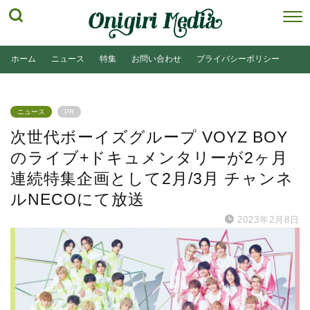
ホーム
ニュース
特集
お問い合わせ
プライバシーポリシー
ニュース
PR
次世代ボーイズグループ VOYZ BOY
のライブ+ドキュメンタリーが2ヶ月
連続特集企画として2月/3月 チャンネ
ルNECOにて放送
2023年2月8日