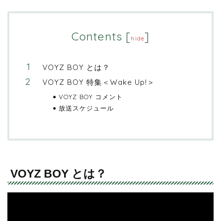
Contents
[
]
hide
VOYZ BOY とは？
VOYZ BOY 特集＜Wake Up!＞
VOYZ BOY コメント
放送スケジュール
VOYZ BOY とは？