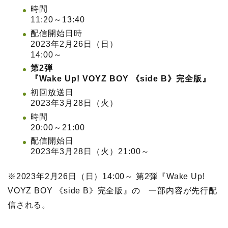
時間
11:20～13:40
配信開始日時
2023年2月26日（日）
14:00～
第2弾
『Wake Up! VOYZ BOY 《side B》完全版』
初回放送日
2023年3月28日（火）
時間
20:00～21:00
配信開始日
2023年3月28日（火）21:00～
※2023年2月26日（日）14:00～ 第2弾『Wake Up!
VOYZ BOY 《side B》完全版』の 一部内容が先行配
信される。