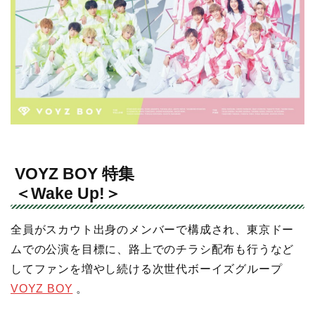
VOYZ BOY 特集
＜Wake Up!＞
全員がスカウト出身のメンバーで構成され、東京ドー
ムでの公演を目標に、路上でのチラシ配布も行うなど
してファンを増やし続ける次世代ボーイズグループ
VOYZ BOY
。