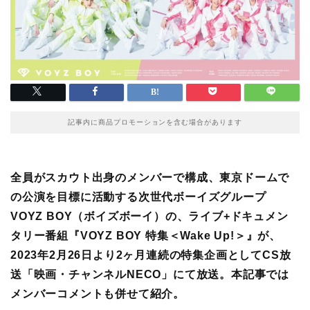
記事内に商品プロモーションを含む場合があります
全員がスカウト出身のメンバーで構成、東京ドームで
の公演を目標に活動する次世代ボーイズグループ
VOYZ BOY（ボイズボーイ）の、ライブ+ドキュメン
タリー番組『VOYZ BOY 特集＜Wake Up!＞』が、
2023年2月26日より2ヶ月連続の特集企画としてCS放
送「映画・チャンネルNECO」にて放送。本記事では
メンバーコメントも併せて紹介。