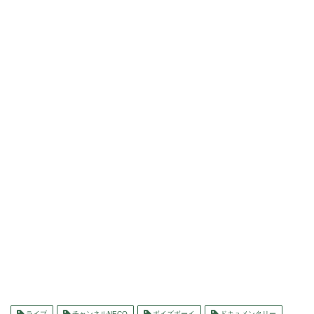
ライブ
チャンネルNECO
ボイズボーイ
ドキュメンタリー