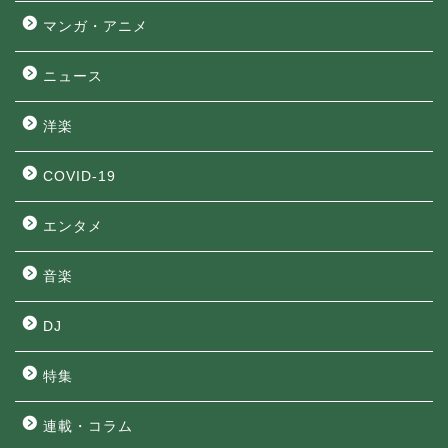
マンガ・アニメ
ニュース
洋楽
COVID-19
エンタメ
音楽
DJ
特集
連載・コラム