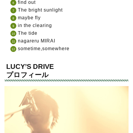
find out
The bright sunlight
maybe fly
in the clearing
The tide
nagareru MIRAI
sometime,somewhere
LUCY’S DRIVE
プロフィール