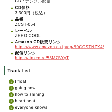
CD / デジタル配信
CD価格
3,300円（税込）
品番
ZCST-054
レーベル
ZERO COOL
Amazon CD販売リンク
https://www.amazon.co.jp/dp/B0CCSTNZX4/
配信リンク
https://linkco.re/53M7SYyT
Track List
I float
going now
how to shining
heart beat
everyone knows