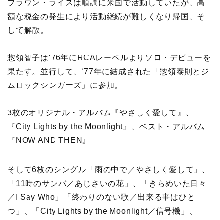
ブラウン・ライスは順調に米国で活動していたが、高
額な税金の発生により活動継続が難しくなり帰国、そ
して解散。
惣領智子は‘76年にRCAレーベルよりソロ・デビューを
果たす。並行して、‘77年に結成された「惣領泰則とジ
ムロックシンガーズ」に参加。
3枚のオリジナル・アルバム『やさしく愛して』、
『City Lights by the Moonlight』、ベスト・アルバム
『NOW AND THEN』
そして6枚のシングル「雨の中で／やさしく愛して」、
「11時のサンバ／あじさいの花」、「きらめいた日々
／I Say Who」「終わりのない歌／出来る事はひと
つ」、「City Lights by the Moonlight／信号機」、