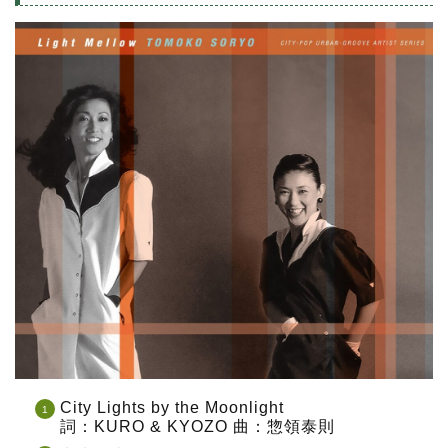
City Lights by the Moonlight
詞：KURO & KYOZO 曲：惣領泰則