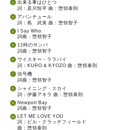
出来る事はひとつ
詞：及川恒平 曲：惣領泰則
アバンチュール
詞：島 武美 曲：惣領智子
I Say Who
詞曲：惣領智子
11時のサンバ
詞曲：惣領智子
ウイスキー・ララバイ
詞：KURO & KYOZO 曲：惣領泰則
信号機
詞曲：惣領智子
シャイニング・スカイ
詞：伊藤アキラ 曲：惣領泰則
Newport Bay
詞曲：惣領智子
LET ME LOVE YOU
詞：ビル・クラッチフィールド
曲：惣領泰則